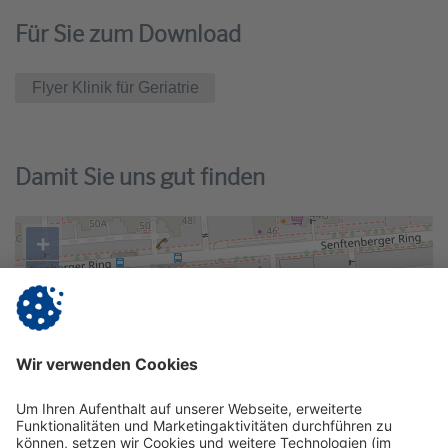
Für Sie zum Download
Flyer Klinik für Geriatrie
Damit Sie uns gut finden
+
−
©
OpenStreetMap
contributors.