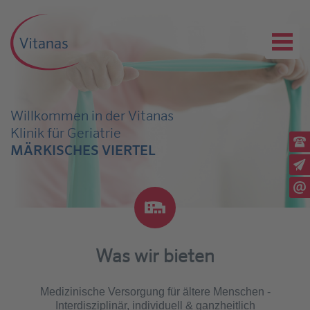
Willkommen in der Vitanas
Klinik für Geriatrie
Ru
MÄRKISCHES VIERTEL
(03
Ex
Rü
Sc
Was wir bieten
Medizinische Versorgung für ältere Menschen -
Interdisziplinär, individuell & ganzheitlich