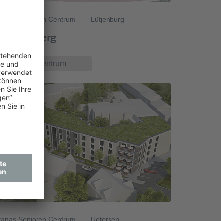
tanas Senioren Centrum
Lütjenburg
m Gojenberg
zum Centrum
tanas Senioren Centrum
Uetersen