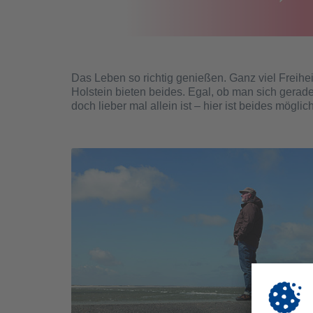
Das Leben so richtig genießen. Ganz viel Freihei
Holstein bieten beides. Egal, ob man sich gerad
doch lieber mal allein ist – hier ist beides möglich