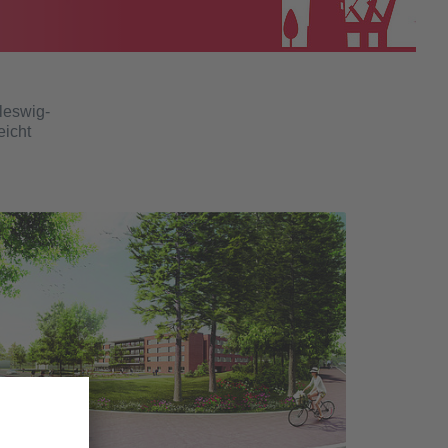
hleswig-
eicht