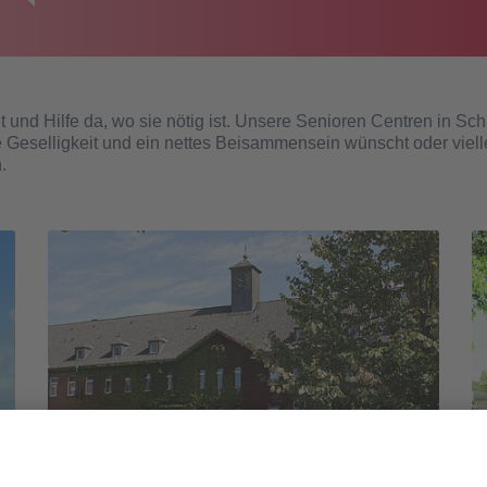
t und Hilfe da, wo sie nötig ist. Unsere Senioren Centren in Sc
e Geselligkeit und ein nettes Beisammensein wünscht oder viell
.