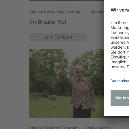
Vitanas Fachpflege Centrum
Brunsbüttel
Im Braake-Hof
zum Centrum
Vitanas Senioren Centrum
Wankendorf