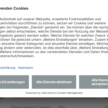
Vitanas Psychiatrisches Centrum
Engelbr. Wildnis
Vi
Glückstadt
A
zum Centrum
Vitanas Senioren Centrum
Plön
Vi