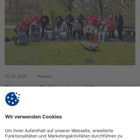
06.05.2026
Hessen
Gemeinsam für Menschen mit Demenz |
Vergissmeinnicht-Pflanzaktion Am Hainbach
Mit einer gemeinsamen Pflanzaktion haben Mitarbeitende
der Stadtverwaltung und der Stadtwerke Offenbach ein
sichtbares Zeichen für Menschen mit Demenz und ihre
Angehörigen…