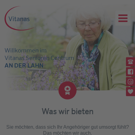
Willkommen im
Vitanas Senioren Centrum
Ru
AN DER LAHN
(0
Wi
Rü
Wi
Pl
Was wir bieten
Sie möchten, dass sich Ihr Angehöriger gut umsorgt fühlt?
Das möchten wir auch.