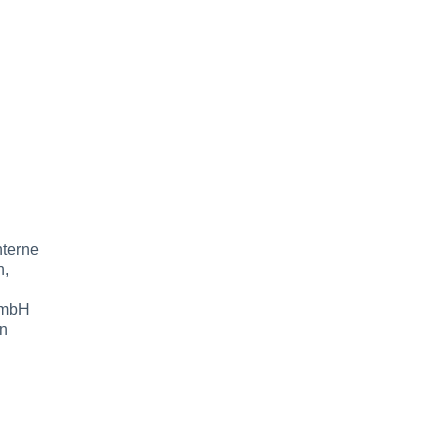
nterne
n,
GmbH
en