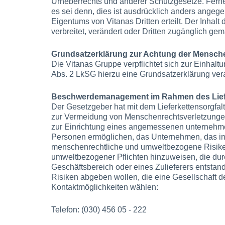
Urheberrechts und anderer Schutzgesetze. Ferne
es sei denn, dies ist ausdrücklich anders angeg
Eigentums von Vitanas Dritten erteilt. Der Inhal
verbreitet, verändert oder Dritten zugänglich ge
Grundsatzerklärung zur Achtung der Mensch
Die Vitanas Gruppe verpflichtet sich zur Einha
Abs. 2 LkSG hierzu eine Grundsatzerklärung ver
Beschwerdemanagement im Rahmen des Liefer
Der Gesetzgeber hat mit dem Lieferkettensorgfal
zur Vermeidung von Menschenrechtsverletzungen in
zur Einrichtung eines angemessenen unternehm
Personen ermöglichen, das Unternehmen, das in
menschenrechtliche und umweltbezogene Risike
umweltbezogener Pflichten hinzuweisen, die du
Geschäftsbereich oder eines Zulieferers entstan
Risiken abgeben wollen, die eine Gesellschaft de
Kontaktmöglichkeiten wählen:
Telefon: (030) 456 05 - 222