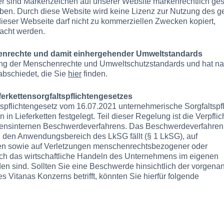
r sind Markenzeichen auf unserer Website markenrechtlich ges
eben. Durch diese Website wird keine Lizenz zur Nutzung des g
t dieser Webseite darf nicht zu kommerziellen Zwecken kopiert,
macht werden.
enrechte und damit einhergehender Umweltstandards
ltung der Menschenrechte und Umweltschutzstandards und hat na
abschiedet, die Sie
hier
finden.
kettensorgfaltspflichtengesetzes
tspflichtengesetz vom 16.07.2021 unternehmerische Sorgfaltspf
 Lieferketten festgelegt. Teil dieser Regelung ist die Verpfli
ensinternen Beschwerdeverfahrens. Das Beschwerdeverfahren 
 den Anwendungsbereich des LkSG fällt (§ 1 LkSG), auf
n sowie auf Verletzungen menschenrechtsbezogener oder
rch das wirtschaftliche Handeln des Unternehmens im eigenen
den sind. Sollten Sie eine Beschwerde hinsichtlich der vorgena
s Vitanas Konzerns betrifft, könnten Sie hierfür folgende