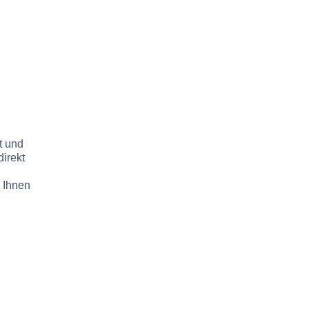
t und
direkt
 Ihnen