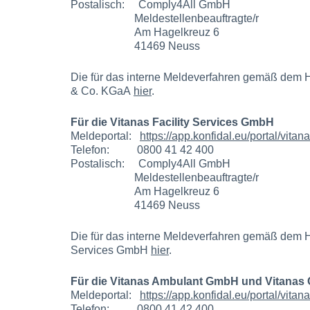
Postalisch: Comply4All GmbH
Meldestellenbeauftragte/r
Am Hagelkreuz 6
41469 Neuss
Die für das interne Meldeverfahren gemäß dem 
& Co. KGaA
hier
.
Für die Vitanas Facility Services GmbH
Meldeportal:
https://app.konfidal.eu/portal/vitan
Telefon: 0800 41 42 400
Postalisch: Comply4All GmbH
Meldestellenbeauftragte/r
Am Hagelkreuz 6
41469 Neuss
Die für das interne Meldeverfahren gemäß dem Hi
Services GmbH
hier
.
Für die Vitanas Ambulant GmbH und Vitanas
Meldeportal:
https://app.konfidal.eu/portal/vitan
Telefon: 0800 41 42 400