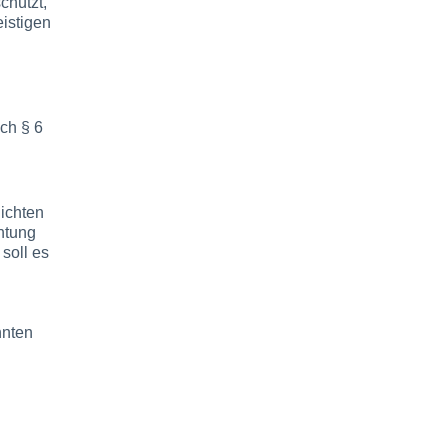
chützt,
eistigen
ch § 6
lichten
chtung
soll es
nnten