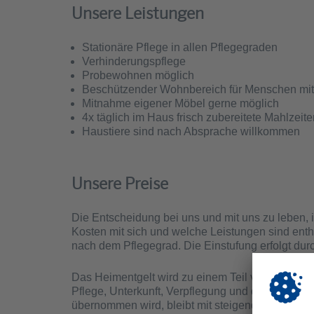
Unsere Leistungen
Stationäre Pflege in allen Pflegegraden
Verhinderungspflege
Probewohnen möglich
Beschützender Wohnbereich für Menschen mi
Mitnahme eigener Möbel gerne möglich
4x täglich im Haus frisch zubereitete Mahlzeite
Haustiere sind nach Absprache willkommen
Unsere Preise
Die Entscheidung bei uns und mit uns zu leben, i
Kosten mit sich und welche Leistungen sind enth
nach dem Pflegegrad. Die Einstufung erfolgt dur
Das Heimentgelt wird zu einem Teil von den Pfl
Pflege, Unterkunft, Verpflegung und den Investit
übernommen wird, bleibt mit steigendem Pflegeg