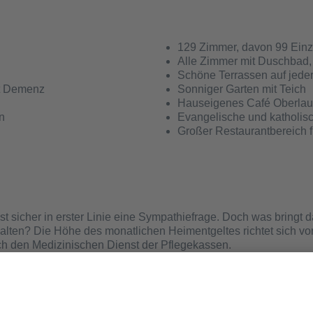
129 Zimmer, davon 99 Ein
Alle Zimmer mit Duschbad,
Schöne Terrassen auf jede
t Demenz
Sonniger Garten mit Teich
Hauseigenes Café Oberlau
n
Evangelische und katholis
Großer Restaurantbereich f
st sicher in erster Linie eine Sympathiefrage. Doch was bringt 
alten? Die Höhe des monatlichen Heimentgeltes richtet sich vo
ch den Medizinischen Dienst der Pflegekassen.
egekassen getragen und setzt sich zusammen aus den Kosten fü
ionskosten. Der Eigenanteil, der nicht von den Pflegekassen
rad gleich.