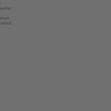
m
erefrei
hatmen
usblick