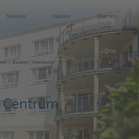
Services
Karriere
Über uns
sen
Bautzen | Oberlausitz
n Centrum