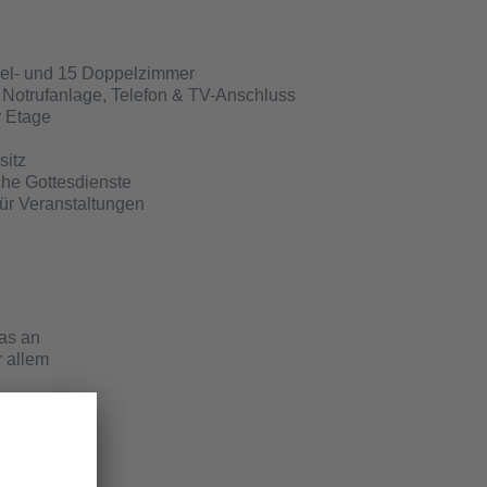
zel- und 15 Doppelzimmer
 Notrufanlage, Telefon & TV-Anschluss
r Etage
sitz
che Gottesdienste
ür Veranstaltungen
das an
r allem
r