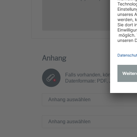
Anhang
Falls vorhanden, können Sie hier
Datenformate: PDF, JPG, PNG | 
Anhang auswählen
Anhang auswählen