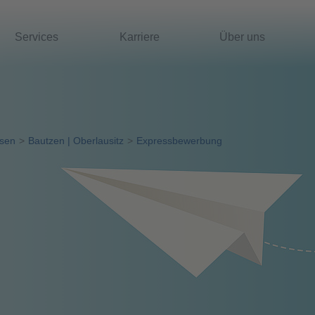
Services
Karriere
Über uns
sen
Bautzen | Oberlausitz
Expressbewerbung