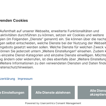
gen mit Herz
 in Mecklenburg-Vorpommern immer für Sie da!