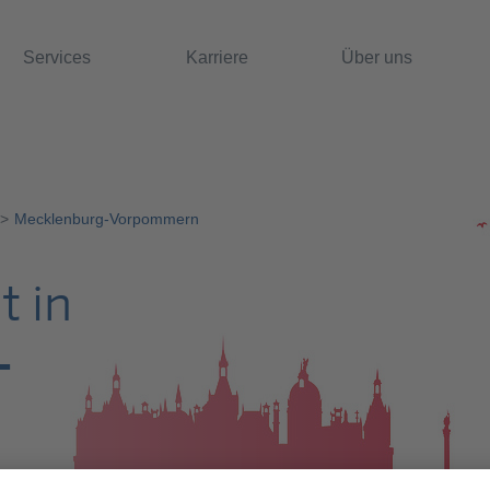
Services
Karriere
Über uns
Mecklenburg-Vorpommern
t in
-