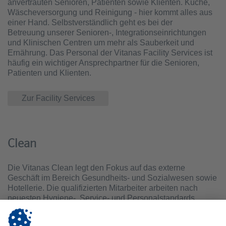
anvertrauten Senioren, Patienten sowie Klienten. Küche,
Wäscheversorgung und Reinigung - hier kommt alles aus
einer Hand. Selbstverständlich geht es bei der
Betreuung unserer Senioren-, Integrationseinrichtungen
und Klinischen Centren um mehr als Sauberkeit und
Ernährung. Das Personal der Vitanas Facility Services ist
häufig ein wichtiger Ansprechpartner für die Senioren,
Patienten und Klienten.
Zur Facility Services
Clean
Die Vitanas Clean legt den Fokus auf das externe
Geschäft im Bereich Gesundheits- und Sozialwesen sowie
Hotellerie. Die qualifizierten Mitarbeiter arbeiten nach
neuesten Hygiene-, Service- und Personalstandards.
Rationeller Personaleinsatz, die Verwendung von
moderner Technik und Zuverlässigkeit erlauben es,