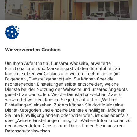
Vitanas Senioren Centrum
Miesbach
Schlierachwinkl
zum Centrum