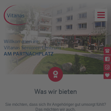
Willkommen im
Vitanas Senioren Centrum
Ru
AM PARTNACHPLATZ
(08
Wi
Rü
Wi
Pl
Was wir bieten
Sie möchten, dass sich Ihr Angehöriger gut umsorgt fühlt?
Das möchten wir auch.