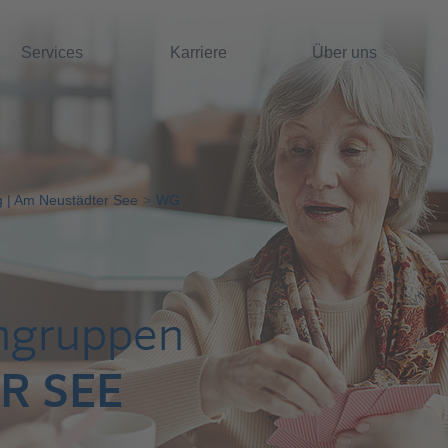
Services
Karriere
Über uns
 | Am Neustädter See
WG
ngruppen
R SEE