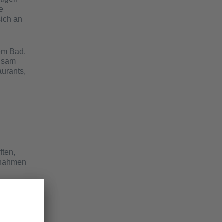
e
sich an
em Bad.
insam
aurants,
ften,
aßnahmen