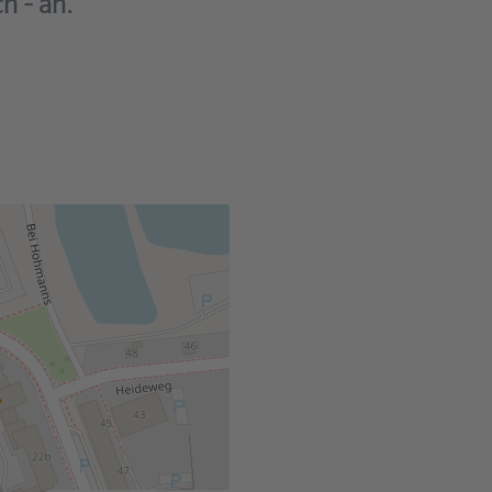
h - an.