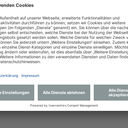
Duschbad
men oder alleinigen Nutzung
nen- und Trockneranschluss
Zimmer
Einkaufsmöglichkeiten in der Umgebung
 täglichen Strukturierung
lichen
n persönlichen und vertrauten Dingen
 nach Absprache gern mitbringen