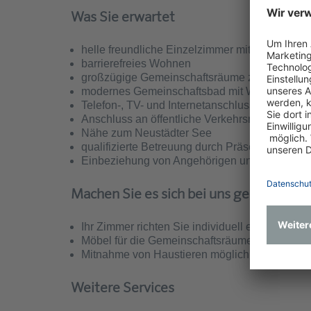
Was Sie erwartet
helle freundliche Einzelzimmer mit eigenem 
barrierefreies Wohnen
großzügige Gemeinschaftsräume zur gemeinsa
modernes Gemeinschaftsbad mit Waschmaschi
Telefon-, TV- und Internetanschluss in jedem 
Anschluss an öffentliche Verkehrsmittel und 
Nähe zum Neustädter See
qualifizierte Betreuung durch Präsenzkräfte zur
Einbeziehung von Angehörigen und Ehrenamt
Machen Sie es sich bei uns gemütlich
Ihr Zimmer richten Sie individuell ein mit Ihre
Möbel für die Gemeinschaftsräume können Sie
Mitnahme von Haustieren möglich
Weitere Services