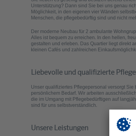
Unterstützung? Dann sind Sie bei uns genau rich
Möglichkeit, in den eigenen vier Wänden selbstb
Menschen, die pflegebedürftig sind und nicht m
Der moderne Neubau für 2 ambulante Wohngruppe
Alles ist bequem zu erreichen. In den hellen, 
gestalten und erleben. Das Quartier liegt direkt
kleinen Cafés und zahlreichen Einkaufsmöglichkei
Liebevolle und qualifizierte Pflege
Unser qualifiziertes Pflegepersonal versorgt Si
persönlichem Bedarf. Wir arbeiten ausschließlich 
die im Umgang mit Pflege­bedürftigen auf lang­j
sind für uns selbstverständlich.
Unsere Leistungen