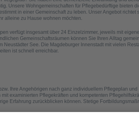
tig. Unsere Wohngemeinschaften für Pflegebedürftige bieten di
estimmt in einer Gemeinschaft zu leben. Unser Angebot richtet 
ehr alleine zu Hause wohnen möchten.
n verfügt insgesamt über 24 Einzelzimmer, jeweils mit eigen
freundlichen Gemeinschaftsräumen können Sie Ihren Alltag geme
 am Neustädter See. Die Magdeburger Innenstadt mit vielen Rest
ten ist schnell erreichbar.
e bzw. Ihre Angehörigen nach ganz individuellem Pflegeplan und
mit examinierten Pflege­kräften und kompetenten Pflege­hilfs­krä
ährige Erfahrung zurück­blicken können. Stetige Fortbildung­sm