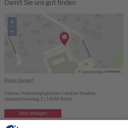
Damit Sie uns gut finden
+
−
©
OpenStreetMap
contributors.
Route planen?
Vitanas Heilpädagogisches Centrum Kladow
Quastenhornweg 3 | 14089 Berlin
Jetzt anfragen