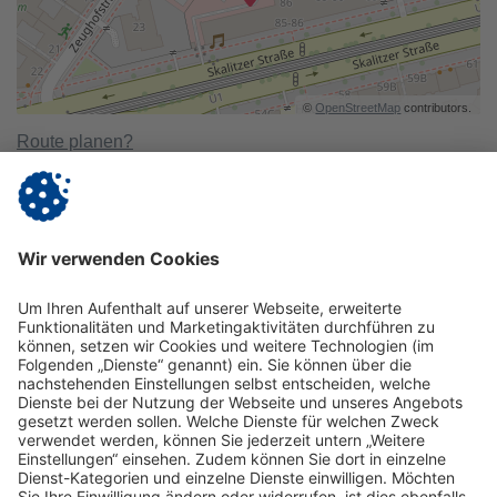
©
OpenStreetMap
contributors.
Route planen?
Mit öffentlichen Verkehrsmitteln
U-Bahn: U1
Mit dem Auto
Die Parkplatzmöglichkeiten in der Nähe der Vitanas
Akademie sind sehr begrenzt. Wir empfehlen, mit den
öffentlichen Verkehrsmitteln anzureisen.