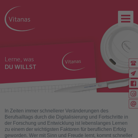
Lerne, was
Ru
DU WILLST
(0
Ex
Rü
Wi
Wi
Sc
In Zeiten immer schnellerer Veränderungen des
Berufsalltags durch die Digitalisierung und Fortschritte in
der Forschung und Entwicklung ist lebenslanges Lernen
zu einem der wichtigsten Faktoren für beruflichen Erfolg
geworden. Wer mit Sinn und Freude lernt, kommt schneller