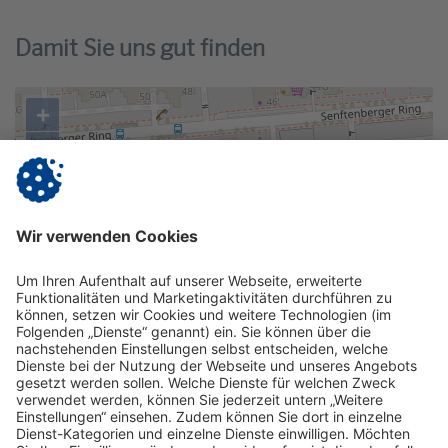
Damit Sie uns gut finden
+
−
©
OpenStreetMap
contributors.
Route planen?