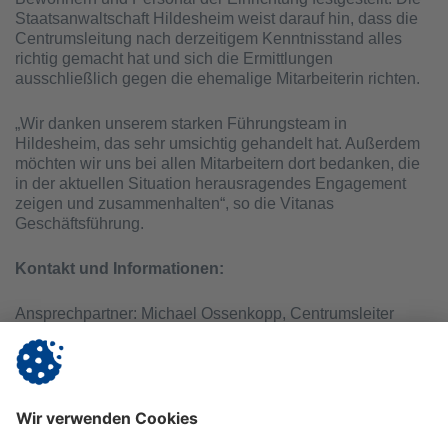
Staatsanwaltschaft Hildesheim weist darauf hin, dass die
Centrumsleitung nach derzeitigem Kenntnisstand alles
richtig gemacht hat und sich die Ermittlungen
ausschließlich gegen die ehemalige Mitarbeiterin richten.
„Wir danken unserem starken Führungsteam in
Hildesheim, das sehr umsichtig gehandelt hat. Außerdem
möchten wir uns bei allen Mitarbeitern dort bedanken, die
in der aktuellen Situation herausragendes Engagement
zeigen und zusammenhalten“, so die Vitanas
Geschäftsführung.
Kontakt und Informationen:
Ansprechpartner: Michael Ossenkopp, Centrumsleiter
Vitanas Pflege Centrum Am Lönsbruch
Harlessemstr. 2 | 31134 Hildesheim | Telefon: (05121) 28
40 - 0 |
E-Mail:
m.ossenkopp@vitanas.de
| www.vitanas.de/amloensbruch