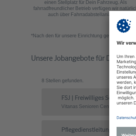
einen Stellplatz für Dein Fahrzeug. Als
fahrradfreundlicher Betrieb verfügen wir natürlic
auch über Fahrradabstellanlagen.
*Nach den für unsere Einrichtung geltenden Reg
Unsere Jobangebote für Dich
8 Stellen gefunden.
FSJ | Freiwilliges Soziales Ja
Vitanas Senioren Centrum Am Tie
Pflegedienstleitung (m|w|d)