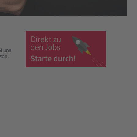
ei uns
zen.