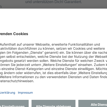
und unterstützen Dich! Garantiert.
h
elungen.
hr - Bereich Pflege (m|w|d)
rpark in Ueckermünde