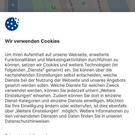
+
−
©
OpenStreetMap
contributors.
Route planen?
Impressum
Datenschutz