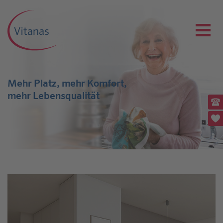
Mehr Platz, mehr Komfort,
mehr Lebensqualität
Ru
(0
Pl
Rü