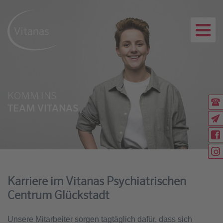
KOMM INS
Ru
TEAM VITANAS
(04
Ex
Rü
Wi
Wi
Karriere im Vitanas Psychiatrischen
Centrum Glückstadt
Unsere Mitarbeiter sorgen tagtäglich dafür, dass sich