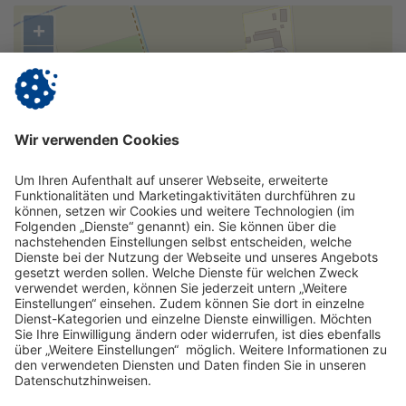
+
−
©
OpenStreetMap
contributors.
Route planen?
Impressum