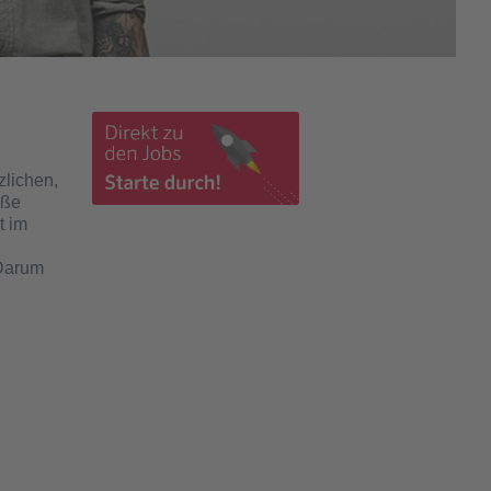
zlichen,
öße
t im
 Darum