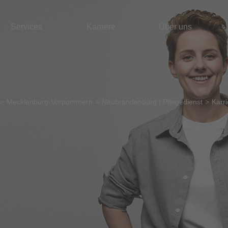
Services
Karriere
Über uns
Mecklenburg-Vorpommern
Neubrandenburg | Pflegedienst
Karri