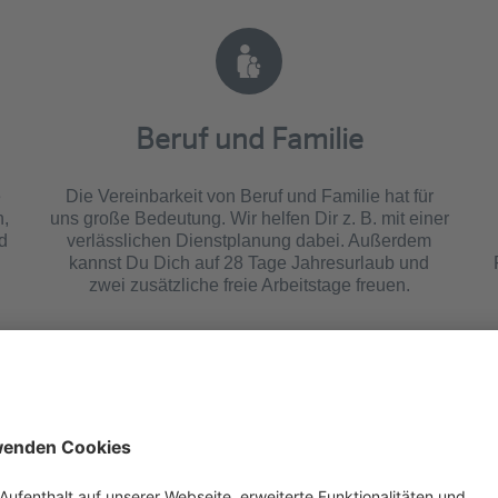
Beruf und Familie
e
Die Vereinbarkeit von Beruf und Familie hat für
n,
uns große Bedeutung. Wir helfen Dir z. B. mit einer
d
verlässlichen Dienstplanung dabei. Außerdem
kannst Du Dich auf 28 Tage Jahresurlaub und
zwei zusätzliche freie Arbeitstage freuen.
Herzliche Arbeitsatmosphäre