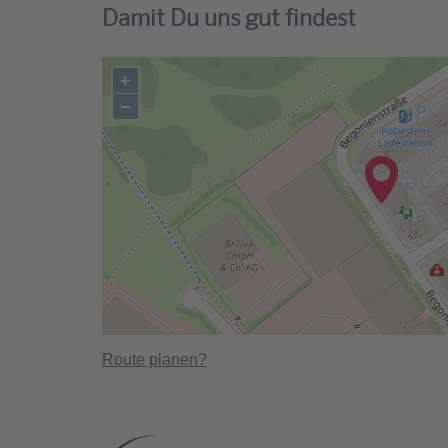
Damit Du uns gut findest
+
−
Route planen?