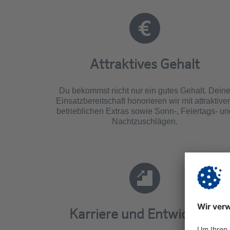
Attraktives Gehalt
Du bekommst nicht nur ein gutes Gehalt. Dein
Einsatzbereitschaft honorieren wir mit attraktive
betrieblichen Extras sowie Sonn-, Feiertags- un
Nachtzuschlägen.
Karriere und Entwicklung