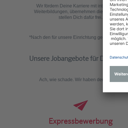
Wir fördern Deine Karriere mit interessanten
Weiterbildungen, übernehmen die Kosten und
stellen Dich dafür frei.
*Nach den für unsere Einrichtung geltenden Reg
Unsere Jobangebote für Dich
Ach, wie schade. Wir haben derzeit leider ke
Expressbewerbung