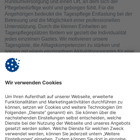
Rundumversorgung und einen Ort, an dem sich der
Pflegebedürftige wohl und geborgen fühlt. Für die
Angehörigen bedeutet die Tagespflege Entlastung bei der
Betreuung und die Möglichkeit einer professionellen
Unterstützung. Durch die kleinen Einheiten an
Tagespflegeplätzen fördern wir gezielt die Individualität
jedes einzelnen Gastes. Wir motivieren unsere
Tagesgäste, die Alltagskompetenzen zu stärken und
sorgen mit einem einzigartigen Aktivitätsprogramm für eine
ganzheitliche Aktivierung und Förderung der kognitiven
und physischen Fähigkeiten – besonders bei Menschen
mit Demenz. Die soziale Gemeinschaft wirkt oft
lebensbejahend auf unsere Tagesgäste und kann im
besten Fall den Krankheitsverlauf einer Demenz
verlangsamen.
Pflegeplatz finden