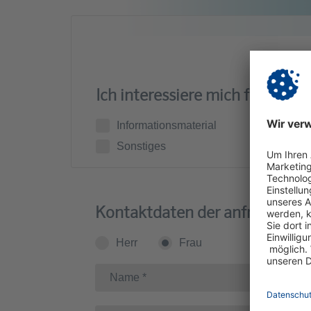
Ich interessiere mich für
Informationsmaterial
Sonstiges
Kontaktdaten der anfragende
Herr
Frau