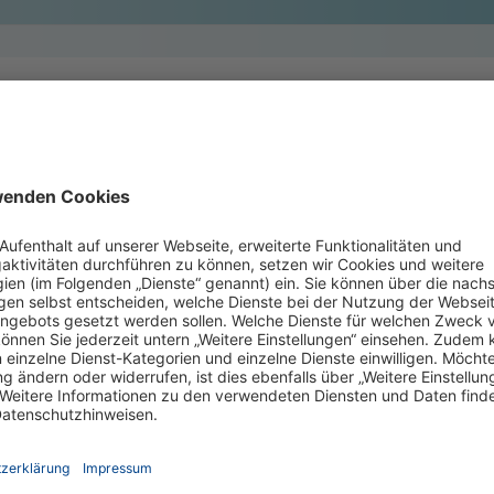
einen Job
n Person