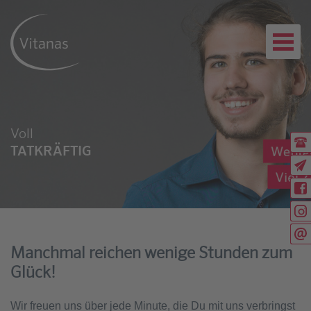
Voll
Ru
TATKRÄFTIG
(0
Ex
Rü
Wi
Wi
Sc
Manchmal reichen wenige Stunden zum
Glück!
Wir freuen uns über jede Minute, die Du mit uns verbringst