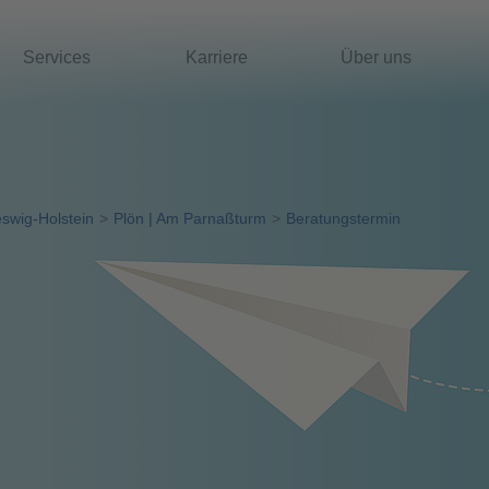
Services
Karriere
Über uns
eswig-Holstein
Plön | Am Parnaßturm
Beratungstermin