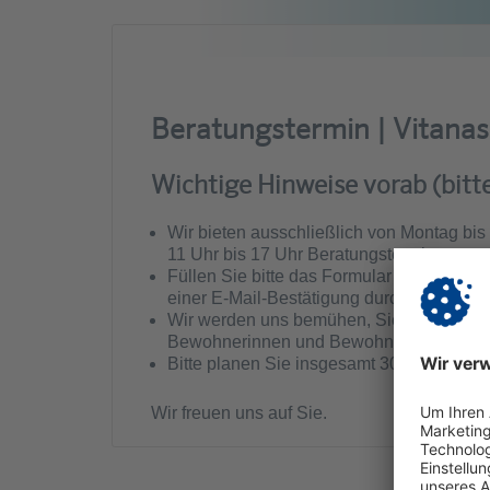
Beratungstermin | Vitana
Wichtige Hinweise vorab (bitt
Wir bieten ausschließlich von Montag bis 
11 Uhr bis 17 Uhr Beratungstermine an.
Füllen Sie bitte das Formular mit Ihrem 
einer E-Mail-Bestätigung durch uns, ist I
Wir werden uns bemühen, Sie innerhalb vo
Bewohnerinnen und Bewohner möglich. Wir
Bitte planen Sie insgesamt 30 bis 45 Minu
Wir freuen uns auf Sie.