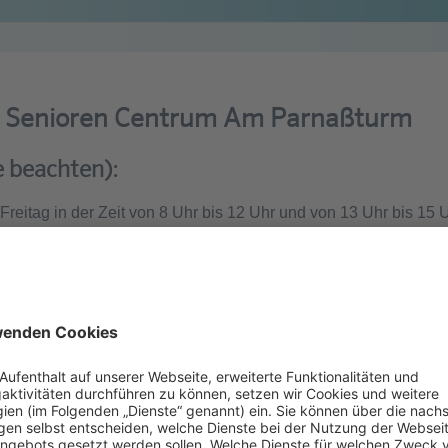
s Senioren Centrum Am Parnaßturm
e beachten):
Freitag in der Zeit von 8 Uhr bis 12 Uhr und von 13 Uhr bis 15
Wunschtermin aus. Mit dem Absenden des Formulars stellen Sie 
hr Terminwunsch verbindlich gebucht.
n 48 Stunden zu kontaktieren. Nicht immer ist das aufgrund de
 bitten deshalb um Verständnis, wenn es einmal länger dauer
ten für Ihren Beratungstermin ein.