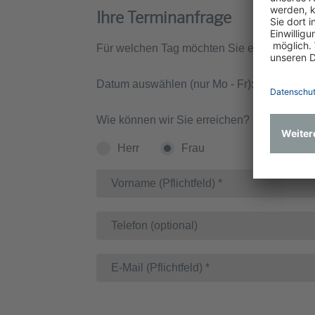
Ihre Terminanfrage
Für welchen Tag möchten Sie einen Beratu
Datum auswählen (nur Mo - Fr):
Wie können wir Sie erreichen?
Herr
Frau