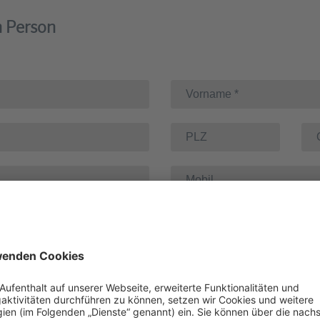
n Person
reute/r