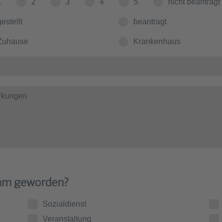
1
2
3
4
5
nicht beantragt
gestellt
beantragt
Zuhause
Krankenhaus
sam geworden?
Sozialdienst
Veranstaltung