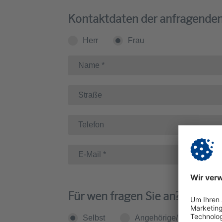
Kontaktdaten der anfragende
Herr
Frau
Für wen fragen Sie an?
Selbst
Angehörige/r
Bet