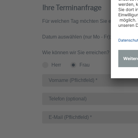
Ihre Terminanfrage
Für welchen Tag möchten Sie einen Beratu
Datum auswählen (nur Mo - Fr):
Wie können wir Sie erreichen?
Herr
Frau