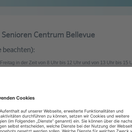
 Senioren Centrum Bellevue
e beachten):
Freitag in der Zeit von 8 Uhr bis 12 Uhr und von 13 Uhr bis 15
Wunschtermin aus. Mit dem Absenden des Formulars stellen Sie 
hr Terminwunsch verbindlich gebucht.
n 48 Stunden zu kontaktieren. Nicht immer ist das aufgrund de
 bitten deshalb um Verständnis, wenn es einmal länger dauer
ten für Ihren Beratungstermin ein.