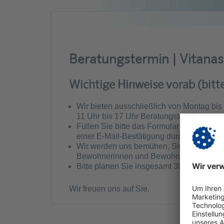
Beratungstermin | Vitanas
Wichtige Hinweise vorab (bitt
Wir bieten ausschließlich von Montag bis 
11 Uhr bis 17 Uhr Beratungstermine an.
Füllen Sie bitte das Formular mit Ihrem 
einer E-Mail-Bestätigung durch uns, ist I
Wir werden uns bemühen, Sie innerhalb vo
Bewohnerinnen und Bewohner möglich. Wir
Bitte planen Sie insgesamt 30 bis 45 Minu
Wir freuen uns auf Sie.