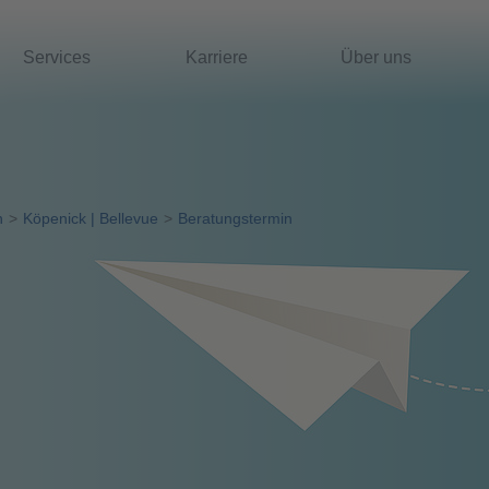
Services
Karriere
Über uns
n
Köpenick | Bellevue
Beratungstermin