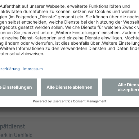
fahrradfreundlicher Betrieb verfügen wir natürlich
auch über Fahrradabstellanlagen.
elungen.
ter (m|w|d)
rk in Uehlfeld
Spätdienst
rk in Uehlfeld