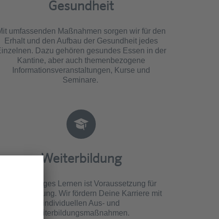
Gesundheit
Mit umfassenden Maßnahmen sorgen wir für den
Erhalt und den Aufbau der Gesundheit jedes
inzelnen. Dazu gehören gesundes Essen in der
Kantine, aber auch themenbezogene
Informationsveranstaltungen, Kurse und
Seminare.
Weiterbildung
Lebenslanges Lernen ist Voraussetzung für
Spitzenleistung. Wir fördern Deine Karriere mit
individuellen Aus- und
Weiterbildungsmaßnahmen.