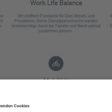
Work Life Balance
on
Wir eröffnen Freiräume für Dein Berufs- und
rn
Privatleben. Deine Dienstplanwünsche werden
n
berücksichtigt, damit bei Familie und Beruf optimal
E
zusammen passen.
Mobilität
d
Mit uns fährst Du immer gut. Wir übernehmen
e
einen Teil Deiner Fahrtkosten. Zudem findest Du
e
auf unseren Mitarbeiter-Parkplätzen mit Sicherheit
einen Stellplatz für Dein Fahrzeug. Als