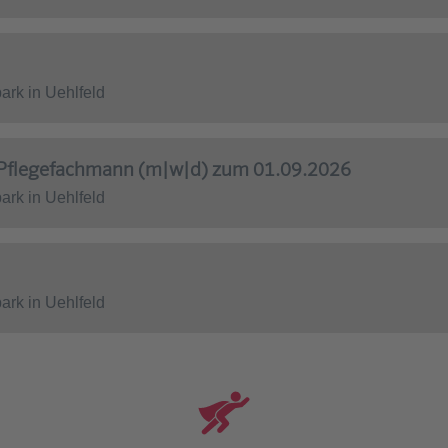
rk in Uehlfeld
| Pflegefachmann (m|w|d) zum 01.09.2026
rk in Uehlfeld
rk in Uehlfeld