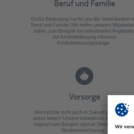
Beruf und Familie
Große Bedeutung hat für uns die Vereinbarkeit v
Beruf und Familie. Wir helfen unseren Mitarbeite
dabei, zum Beispiel mit individuellen Angebote
zur Kinderbetreuung inklusive
Kinderbetreuungszulage.
Vorsorge
Wer möchte nicht auch in Zukunft zufrieden un
sicher leben? Unsere betriebliche Altersvorsorg
ergänzt zum Beispiel optimal Deine gesetzlich
Rentenversicherung.