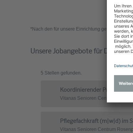
*Nach den für unsere Einrichtung geltenden Reg
Unsere Jobangebote für Dich
5 Stellen gefunden.
Koordinierender Praxisanlei
Vitanas Senioren Centrum Rosenpa
Pflegefachkraft (m|w|d) im 
Vitanas Senioren Centrum Rosenpa