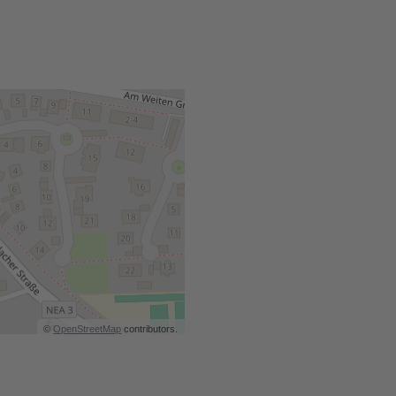
©
OpenStreetMap
contributors.