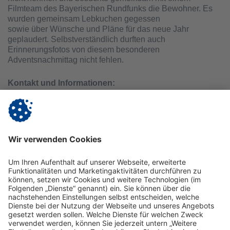
Filmteam des Bayerischen Rundfunks die Bewohner. Es
wurden gemeinsam Lebkuchen gegessen
sowie über Wünsche und Pläne für das neue Jahr
geplaudert. Selbstverständlich durften auch
Erinnerungsfotos von diesem besonderen
Adventsnachmittag nicht fehlen.
Kontakt und Informationen:
Vitanas Senioren Centrum Patricia
Bärenschanzstraße 44 | 90429 Nürnberg
Telefon (0911) 928 82 - 09 | E-Mail:
patricia@vitanas.de
│
www.vitanas.de/patricia
Zurück