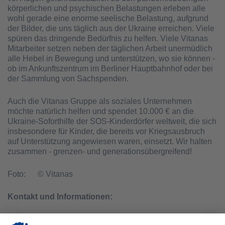
körperlichen und psychischen Belastungen erleben alle
wohl gerade eine enorme seelische Belastung, aufgrund
der Bilder, die uns täglich aus der Ukraine erreichen. Viele
spüren das dringende Bedürfnis zu helfen. Viele Vitanas
Mitarbeiter setzen neben der täglichen Arbeit unermüdlich
alle Hebel in Bewegung und unterstützen, wo sie können -
ob im Ankunftszentrum im Berliner Hauptbahnhof oder bei
der Sammlung von Sachspenden.
Auch die Vitanas Gruppe als soziales Unternehmen
möchte natürlich helfen und spendet 10.000 € an die
Ukraine-Soforthilfe der SOS-Kinderdörfer weltweit, die sich
insbesondere für Kinder, die bereits vor Kriegsausbruch
auf Unterstützung angewiesen waren, einsetzt. Wir halten
zusammen - grenzen- und generationsübergreifend!
Foto: © Vitanas
Kontakt und Informationen:
Ansprechpartner: Alexandra Sassy,