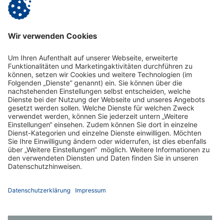
Unternehmenskommunikation
Vitanas GmbH & Co. KGaA
Aroser Allee 68 | 13407 Berlin
Telefon: (030) 456 05 - 183 | E-Mail:
presse@vitanas.de
Zurück
Impressum
Datenschutz
Gender-Hinweis
Aktuelles