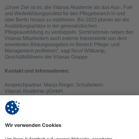
„Unser Ziel ist es, die Vitanas Akademie als das Aus-, Fort-
und Weiterbildungsinstitut für den Pflegebereich in und
über Berlin hinaus zu etablieren. Bis 2023 planen wir die
Ausbildungsplätze in der generalistischen
Pflegeausbildung zu verdoppeln. Somit können neben den
Vitanas Mitarbeitern auch externe Interessierte von dem
erweiterten Bildungsangebot im Bereich Pflege- und
Management profitieren“, sagt Nicol Wittkamp,
Geschäftsführerin der Vitanas Gruppe.
Kontakt und Informationen:
Ansprechpartner: Manja Rieger, Schulleiterin
Vitanas Akademie gGmbH
Warschauer Straße 39/40 | 10243 Berlin
Telefon: (030) 54 98 86 - 0 | akademie@vitanas.de |
www.vitanas.de/akademie
Mehr Informationen zum neuen Standort