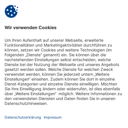
Ansprechpartnerin: Mareen Thielemann, Centrumsleiterin
Vitanas Senioren Centrum & Tagespflege Am Rheinufer
Rheinallee 16 | 67061 Ludwigshafen
Telefon: (0621) 669 44 - 0 | E-Mail:
m.thielemann@vitanas.de
|
www.vitanas.de/amrheinufer
Zurück
Impressum
Datenschutz
Gender-Hinweis
Aktuelles