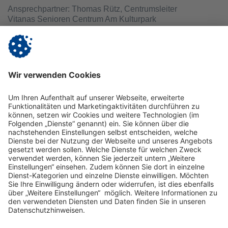
Ansprechpartner: Thomas Rütz, Centrumsleiter
Vitanas Senioren Centrum Am Kulturpark
Neustrelitzer Straße 40 | 17033 Neubrandenburg
Telefon (0395) 563 98 - 0 | E-Mail:
t.ruetz@vitanas.de
|
www.vitanas.de/amkulturpark
Zurück
Impressum