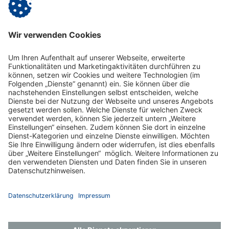
Vitanas Facility Services GmbH
Aroser Allee 68 | 13407 Berlin
Telefon: (030) 456 05 - 183 | E-Mail:
t.jannke@vitanas.de
|
www.vitanas.de
Zurück
Impressum
Datenschutz
Gender-Hinweis
Aktuelles