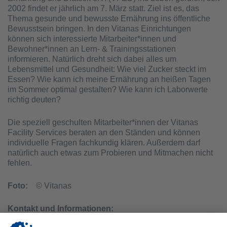
2002 findet er jährlich am 7. März statt. Ziel ist es, das
Thema gesunde und bewusste Ernährung ins öffentliche
Bewusstsein bringen. In den Vitanas Einrichtungen
können sich interessierte Mitarbeiter*innen und
Bewohner*innen an Lern- & Trainingsstationen
informieren. Natürlich dreht sich dabei alles um
Lebensmittel und Gesundheit: Wie viel Zucker steckt im
Essen? Wie kann ich meine Ernährung an heißen Tagen
im Sommer optimal gestalten? Wie kann ich Laborwerte
richtig deuten?
Die speziell geschulten Mitarbeiter*innen der Vitanas
Facility Services beraten an den Ständen und können
individuelle Fragen fachkundig klären. Außerdem darf
natürlich auch etwas zum Probieren und Mitmachen nicht
fehlen.
Foto:
© Vitanas
Kontakt und Informationen:
Ansprechpartner: Torsten Jannke, Geschäftsführer