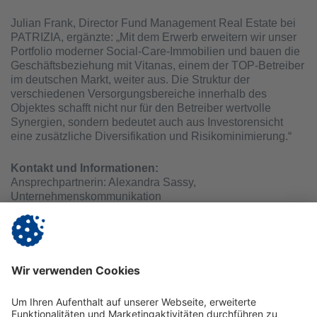
Julian Frank, Director Fund Management Real Estate bei
PATRIZIA, ergänzte: „Mit dem Erwerb erweitern wir unser
Portfolio moderner Social-Care-Immobilien und bauen die
Geschäftsbeziehung mit Vitanas, einem der TOP-Betreiber
im deutschen Markt, weiter aus. Die Struktur der
verschiedenen Versorgungsbereiche innerhalb des
Objektes schafft nicht nur für den Betreiber wertvolle
Synergien, sondern bedeutet auch aus Investorensicht
eine zusätzliche Diversifikation und Risikominimierung.“
Kontakt und Informationen:
Ansprechpartnerin: Alexandra Sassy,
Unternehmenskommunikation
Vitanas GmbH & Co. KGaA
Aroser Allee 68 | 13407 Berlin
Telefon (030) 456 05 - 183 | E-Mail:
presse@vitanas.de
|
www.vitanas.de/neuendorferhof