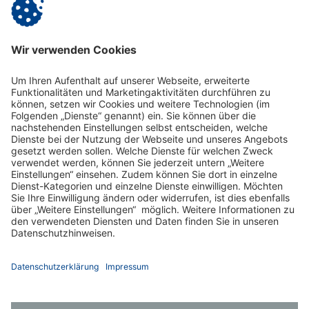
Vitanas Senioren Centrum Patricia
Bärenschanzstr. 44 | 90429 Nürnberg
Telefon: (0911) 928 82 – 480 | E-Mail:
d.blaschke@vitanas.de
|
www.vitanas.de/patricia
Zurück
Impressum
Datenschutz
Gender-Hinweis
Aktuelles