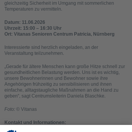
gleichzeitig Sicherheit im Umgang mit sommerlichen
Temperaturen zu vermitteln.
Datum: 11.06.2026
Uhrzeit: 15:00 – 16:30 Uhr
Ort: Vitanas Senioren Centrum Patricia, Nürnberg
Interessierte sind herzlich eingeladen, an der
Veranstaltung teilzunehmen.
„Gerade für ältere Menschen kann große Hitze schnell zur
gesundheitlichen Belastung werden. Uns ist es wichtig,
unsere Bewohnerinnen und Bewohner sowie ihre
Angehörigen frühzeitig zu sensibilisieren und ihnen
einfache, alltagstaugliche Maßnahmen an die Hand zu
geben“, sagt Centrumsleiterin Daniela Blaschke.
Foto:
© Vitanas
Kontakt und Informationen:
Ansprechpartner: Daniela Blaschke, Centrumsleiterin