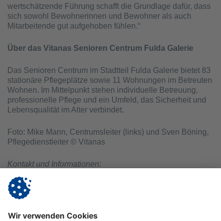
wertschätzende Führung schafft die Grundlage dafür, dass
sich sowohl Bewohnerinnen und Bewohner als auch
Mitarbeitende gut aufgehoben fühlen.“
Über das Vitanas Senioren Centrum Fulda Galerie
Das Senioren Centrum im Stadtteil Fulda Galerie bietet 83
stationäre Pflegeplätze sowie 11 Wohnungen im Betreuten
Wohnen. Im Mittelpunkt stehen individuelle Betreuung,
professionelle Pflege und ein Umfeld, das Sicherheit und
Lebensqualität im Alter verbindet.
Foto: Mike Mann, Centrumsleiter (links) und Sven Böning,
Pflegedienstleiter © Vitanas
Kontakt und Informationen:
Ansprechpartner: Mike Mann, Centrumsleiter
Vitanas Senioren Centrum Fulda Galerie
Werner-Schmid-Straße 4 | 36041 Fulda
Telefon: (0661) 480 49 – 050 | E-Mail:
m.mann@vitanas.de
|
www.vitanas.de/fuldagalerie