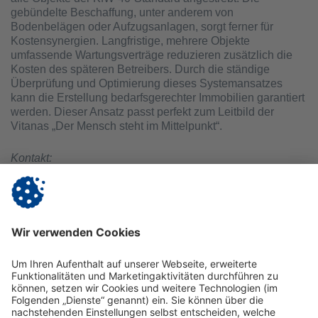
gebündelte Beschaffung, unter anderem von
Bodenbelägen oder Aufzugsanlagen, sorgt ferner für
Kostensynergien. Langfristige, mehrere Objekte
umfassende Wartungsverträge reduzieren zusätzlich die
Kosten des späteren Betreibers. Durch die ständige
Überprüfung und Optimierung dieses Systemansatzes
kann die Erstellung bedarfsgerechter Immobilien garantiert
werden. Dieser Ansatz passt perfekt zum Leitbild der
Vitanas „Der Mensch steht im Mittelpunkt“.
Kontakt:
Alexandra Sassy, Unternehmenskommunikation
Vitanas GmbH & Co. KGaA
Aroser Allee 68 | 13407 Berlin
Telefon (030) 456 05 - 183 | Email:
presse@vitanas.de
|
www.vitanas.de
Zurück