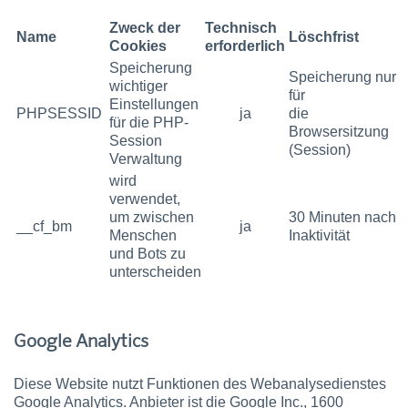
Zweck der
Technisch
Name
Löschfrist
Cookies
erforderlich
Speicherung
Speicherung nur
wichtiger
für
Einstellungen
PHPSESSID
ja
die
für die PHP-
Browsersitzung
Session
(Session)
Verwaltung
wird
verwendet,
um zwischen
30 Minuten nach
__cf_bm
ja
Menschen
Inaktivität
und Bots zu
unterscheiden
Google Analytics
Diese Website nutzt Funktionen des Webanalysedienstes
Google Analytics. Anbieter ist die Google Inc., 1600