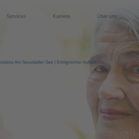
Services
Karriere
Über uns
esidenz Am Neustädter See | Erfolgreicher Auftakt