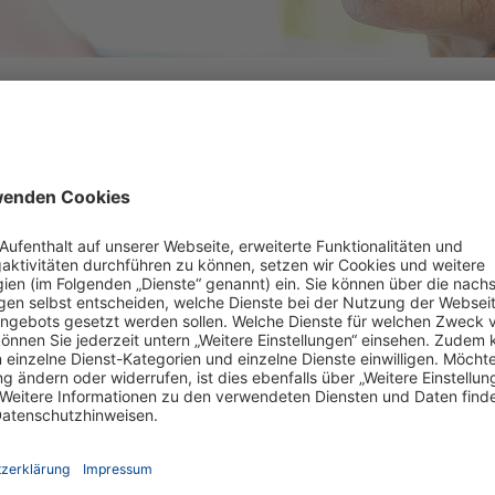
Residenz Am Neustädter See | Erfolgrei
eue Standortleitung in der Vitanas Residenz am Neustädter 
nja Nitt, Regionaldirektorin Ambulant, war am ersten Arbeitstag
en Eindruck vom gelungenen Start sowie der offenen und herzl
sonderes Highlight der ersten Tage war das durch das Team herv
beitenden, das eine sehr gute Gelegenheit zum ersten Kennen
men im neuen Teamgefüge bot.
 wertvoll war der Termin mit dem Mieterbeirat. Der Austausch k
t deutlich gemacht, dass auf Seiten der Mieterschaft ein große