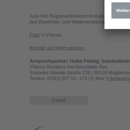
Offene
Anja Nitt, Regionaldirektorin Ambulant, zeigte si
den Bewohner- und Mietervertretungen. Daran w
Foto:
© Vitanas
Kontakt und Informationen:
Ansprechpartner: Heike Freitag, Standortleite
Vitanas Residenz Am Neustädter See
Salvador-Allende-Straße 22B | 39126 Magdebur
Telefon: (0391) 597 53 - 174 | E-Mail:
h.freitag@v
Zurück