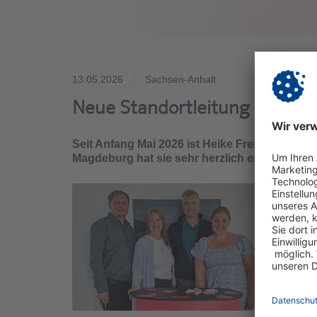
13.05.2026
Sachsen-Anhalt
Neue Standortleitung in der 
Seit Anfang Mai 2026 ist Heike Freitag als n
Magdeburg hat sie sehr herzlich empfangen.
Auch A
direkt
Ein be
Mitar
Ankom
Ebenso
und ha