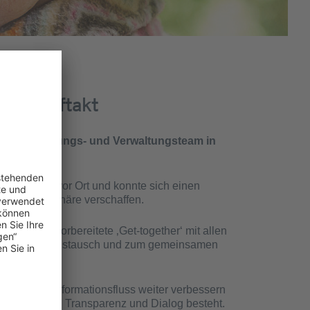
cher Auftakt
See. Das Leitungs- und Verwaltungsteam in
 persönlich vor Ort und konnte sich einen
ichen Atmosphäre verschaffen.
orragend vorbereitete ‚Get-together‘ mit allen
lernen, zum Austausch und zum gemeinsamen
onnte den Informationsfluss weiter verbessern
s Interesse an Transparenz und Dialog besteht.