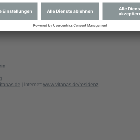
 Themen konnten direkt aufgegriffen und konstruktiv geklärt we
ch begeistert: „Die ersten Tage haben gezeigt, wie wichtig der 
ollen wir gemeinsam weiter anknüpfen.“
rin
g
itanas.de
| Internet:
www.vitanas.de/residenz